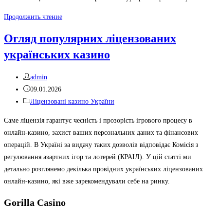
Бонуси
Продолжить чтение
та
Огляд популярних ліцензованих
акції
українських казино
в
українських
Автор
казино
admin
записи:
Запись
09.01.2026
опубликована:
Рубрика
Ліцензовані казино України
записи:
Саме ліцензія гарантує чесність і прозорість ігрового процесу в
онлайн-казино, захист ваших персональних даних та фінансових
операцій. В Україні за видачу таких дозволів відповідає Комісія з
регулювання азартних ігор та лотерей (КРАІЛ). У цій статті ми
детально розглянемо декілька провідних українських ліцензованих
онлайн-казино, які вже зарекомендували себе на ринку.
Gorilla Casino