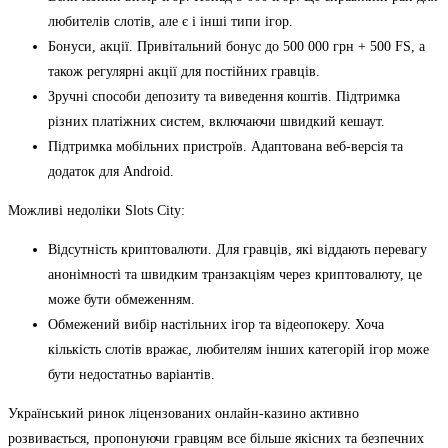
любителів слотів, але є і інші типи ігор.
Бонуси, акції. Привітальний бонус до 500 000 грн + 500 FS, а
також регулярні акції для постійних гравців.
Зручні способи депозиту та виведення коштів. Підтримка
різних платіжних систем, включаючи швидкий кешаут.
Підтримка мобільних пристроїв. Адаптована веб-версія та
додаток для Android.
Можливі недоліки Slots City:
Відсутність криптовалюти. Для гравців, які віддають перевагу
анонімності та швидким транзакціям через криптовалюту, це
може бути обмеженням.
Обмежений вибір настільних ігор та відеопокеру. Хоча
кількість слотів вражає, любителям інших категорій ігор може
бути недостатньо варіантів.
Український ринок ліцензованих онлайн-казино активно
розвивається, пропонуючи гравцям все більше якісних та безпечних