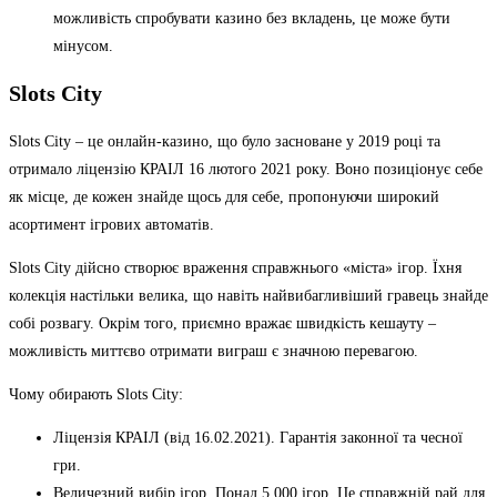
можливість спробувати казино без вкладень, це може бути
мінусом.
Slots City
Slots City – це онлайн-казино, що було засноване у 2019 році та
отримало ліцензію КРАІЛ 16 лютого 2021 року. Воно позиціонує себе
як місце, де кожен знайде щось для себе, пропонуючи широкий
асортимент ігрових автоматів.
Slots City дійсно створює враження справжнього «міста» ігор. Їхня
колекція настільки велика, що навіть найвибагливіший гравець знайде
собі розвагу. Окрім того, приємно вражає швидкість кешауту –
можливість миттєво отримати виграш є значною перевагою.
Чому обирають Slots City:
Ліцензія КРАІЛ (від 16.02.2021). Гарантія законної та чесної
гри.
Величезний вибір ігор. Понад 5 000 ігор. Це справжній рай для