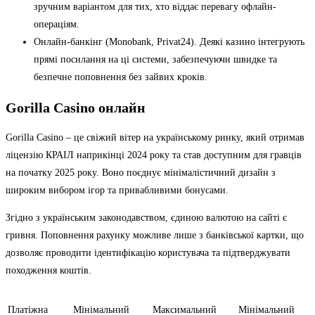
зручним варіантом для тих, хто віддає перевагу офлайн-
операціям.
Онлайн-банкінг (Monobank, Privat24). Деякі казино інтегрують
прямі посилання на ці системи, забезпечуючи швидке та
безпечне поповнення без зайвих кроків.
Gorilla Casino онлайн
Gorilla Casino – це свіжий вітер на українському ринку, який отримав
ліцензію КРАІЛ наприкінці 2024 року та став доступним для гравців
на початку 2025 року. Воно поєднує мінімалістичний дизайн з
широким вибором ігор та привабливими бонусами.
Згідно з українським законодавством, єдиною валютою на сайті є
гривня. Поповнення рахунку можливе лише з банківської картки, що
дозволяє проводити ідентифікацію користувача та підтверджувати
походження коштів.
Платіжна
Мінімальний
Максимальний
Мінімальний