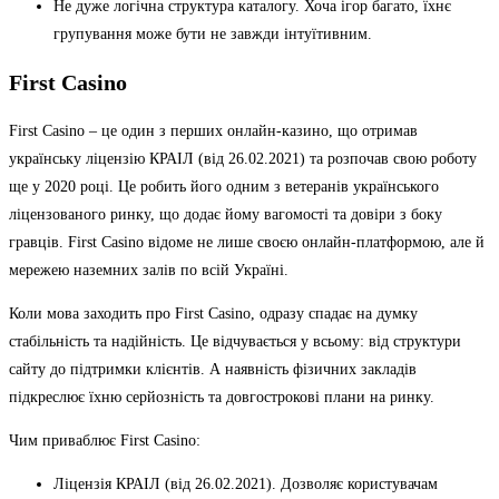
Не дуже логічна структура каталогу. Хоча ігор багато, їхнє
групування може бути не завжди інтуїтивним.
First Casino
First Casino – це один з перших онлайн-казино, що отримав
українську ліцензію КРАІЛ (від 26.02.2021) та розпочав свою роботу
ще у 2020 році. Це робить його одним з ветеранів українського
ліцензованого ринку, що додає йому вагомості та довіри з боку
гравців. First Casino відоме не лише своєю онлайн-платформою, але й
мережею наземних залів по всій Україні.
Коли мова заходить про First Casino, одразу спадає на думку
стабільність та надійність. Це відчувається у всьому: від структури
сайту до підтримки клієнтів. А наявність фізичних закладів
підкреслює їхню серйозність та довгострокові плани на ринку.
Чим приваблює First Casino:
Ліцензія КРАІЛ (від 26.02.2021). Дозволяє користувачам