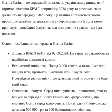
Gorilla Casino – це справжній новачок на українському ринку, який
отримав ліцензію КРАІЛ наприкінці 2024 року та розпочав свою
діяльність напередодні 2025 року. Це казино вирізняється своєю
простотою дизайну та вражаючим вибором азартних ігор, а також
пропонує привабливі бонуси як для досвідчених гравців, так і для
новачків.
Основні особливості та переваги Gorilla Casino:
Ліцензія КРАІЛ №417 від 02.09.2024. Це гарантує законність та
надійність діяльності казино.
Величезний вибір ігор. Понад 3 000 слотів, а також Live-ігри,
швидкі ігри, краш-ігри, настільні ігри, шоу та лото.
Провайдери різноманітні, що дозволяє знайти розваги на будь-
який смак.
Оригінальні бонуси. Серед них є унікальні пропозиції, такі як
бонуси за перехід з інших казино або «ретро-бонус», що
вирізняє Gorilla серед конкурентів. Привітальний бонус може
досягати 500 000 грн та 300 безкоштовних обертань.