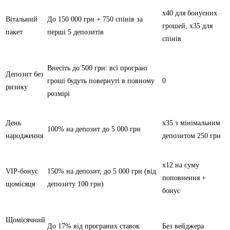
x40 для бонусних
Вітальний
До 150 000 грн + 750 спінів за
грошей, x35 для
пакет
перші 5 депозитів
спінів
Внесіть до 500 грн: всі програні
Депозит без
гроші будуть повернуті в повному
0
ризику
розмірі
День
x35 з мінімальним
100% на депозит до 5 000 грн
народження
депозитом 250 грн
x12 на суму
VIP-бонус
150% на депозит, до 5 000 грн (від
поповнення +
щомісяця
депозиту 100 грн)
бонус
Щомісячний
До 17% від програних ставок
Без вейджера