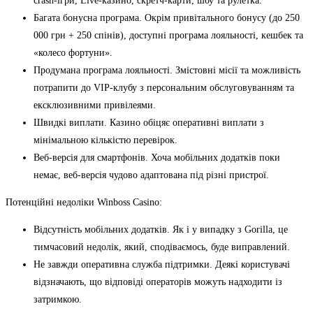
crash-ігри, Live-казино, скретч-карти, шоу та рулетка.
Багата бонусна програма. Окрім привітального бонусу (до 250
000 грн + 250 спінів), доступні програма лояльності, кешбек та
«колесо фортуни».
Продумана програма лояльності. Змістовні місії та можливість
потрапити до VIP-клубу з персональним обслуговуванням та
ексклюзивними привілеями.
Швидкі виплати. Казино обіцяє оперативні виплати з
мінімальною кількістю перевірок.
Веб-версія для смартфонів. Хоча мобільних додатків поки
немає, веб-версія чудово адаптована під різні пристрої.
Потенційні недоліки Winboss Casino:
Відсутність мобільних додатків. Як і у випадку з Gorilla, це
тимчасовий недолік, який, сподіваємось, буде виправлений.
Не завжди оперативна служба підтримки. Деякі користувачі
відзначають, що відповіді операторів можуть надходити із
затримкою.