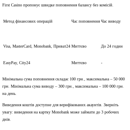
First Casino пропонує швидке поповнення балансу без комісій.
Метод фінансових операцій
Час поповнення
Час виводу
Visa, MasterCard, Monobank, Приват24
Миттєво
До 24 годин
EasyPay, City24
Миттєво
-
Мінімальна сума поповнення складає 100 грн., максимальна – 50 000
грн. Мінімальна сума виводу – 300 грн., максимальна – 100 000 грн.
на день.
Виведення коштів доступне для верифікованих акаунтів. Зверніть
увагу: виведення на картку Monobank може займати до 3 робочих
днів.