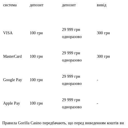
система
депозит
депозит
вивід
29 999 грн
VISA
100 грн
300 грн
одноразово
29 999 грн
MasterCard
100 грн
300 грн
одноразово
29 999 грн
Google Pay
100 грн
-
одноразово
29 999 грн
Apple Pay
100 грн
-
одноразово
Правила Gorilla Casino передбачають, що перед виведенням коштів ви