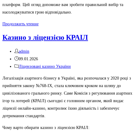
платформ. Цей огляд допоможе вам зробити правильний вибір та
насолоджуватися грою відповідально.
Огляд
Продолжить чтение
популярних
Казино з ліцензією КРАІЛ
ліцензованих
українських
Автор
admin
казино
записи:
Запись
09.01.2026
опубликована:
Рубрика
Ліцензовані казино України
записи:
Легалізація азартного бізнесу в Україні, яка розпочалася у 2020 році з
прийняття закону №768-IX, стала ключовим кроком на шляху до
цивілізованого грального ринку. Саме Комісія з регулювання азартних
ігор та лотерей (КРАІЛ) сьогодні є головним органом, який видає
ліцензії онлайн-казино, контролює їхню діяльність і забезпечує
дотримання стандартів.
Чому варто обирати казино з ліцензією КРАІЛ: